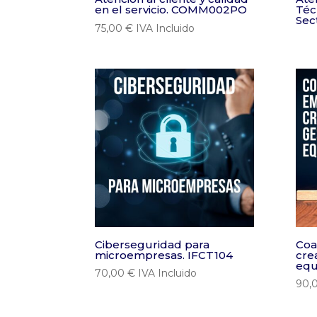
en el servicio. COMM002PO
Téc
Sec
75,00
€
IVA Incluido
Ciberseguridad para
Coa
microempresas. IFCT104
cre
equ
70,00
€
IVA Incluido
90,