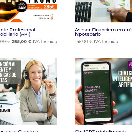
nte Profesional
Asesor Financiero en cré
biliario (API)
hipotecario
El
El
,00
€
285,00
€
IVA Incluido
145,00
€
IVA Incluido
precio
precio
original
actual
era:
es:
340,00 €.
285,00 €.
nción al Cliente y
ChatGPT e inteligencia