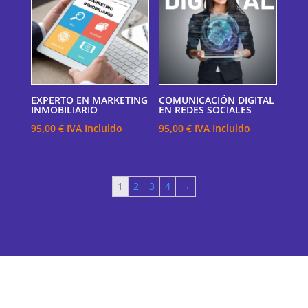
EXPERTO EN MARKETING
COMUNICACIÓN DIGITAL
INMOBILIARIO
EN REDES SOCIALES
95,00
€
IVA Incluido
95,00
€
IVA Incluido
1
2
3
4
→