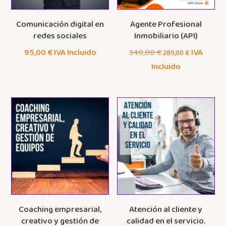
Comunicación digital en
Agente Profesional
redes sociales
Inmobiliario (API)
El
El
95,00
€
IVA Incluido
340,00
€
IVA
285,00
€
precio
precio
Incluido
original
actual
era:
es:
340,00 €.
285,00 €.
Coaching empresarial,
Atención al cliente y
creativo y gestión de
calidad en el servicio.