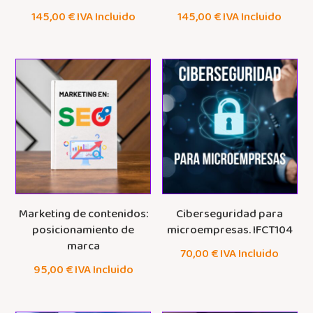
145,00
€
IVA Incluido
145,00
€
IVA Incluido
Marketing de contenidos:
Ciberseguridad para
posicionamiento de
microempresas. IFCT104
marca
70,00
€
IVA Incluido
95,00
€
IVA Incluido