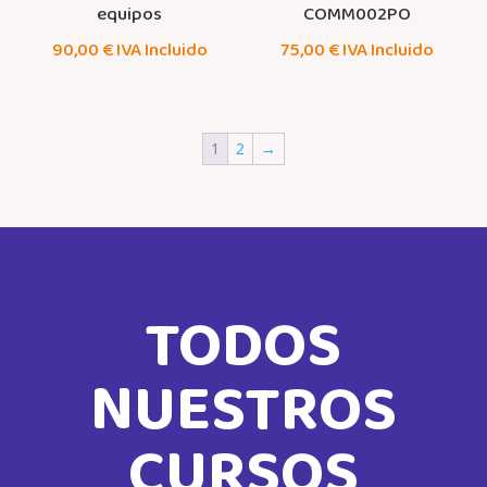
equipos
COMM002PO
90,00
€
IVA Incluido
75,00
€
IVA Incluido
1
2
→
TODOS
NUESTROS
CURSOS