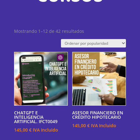
Ordenado
Mostrando 1–12 de 42 resultados
por
popularidad
CHATGPT E
ASESOR FINANCIERO EN
INTELIGENCIA
CRÉDITO HIPOTECARIO
ARTIFICIAL. IFCT0049
145,00
€
IVA Incluido
145,00
€
IVA Incluido